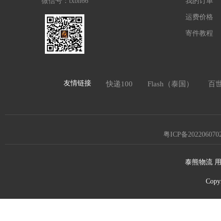
微信号：txbh66
我的订单
运费价格
寄件教程
友情链接
快递100
Flash（泰国）
百
粤ICP备202206070
泰熊物流 用
Copy