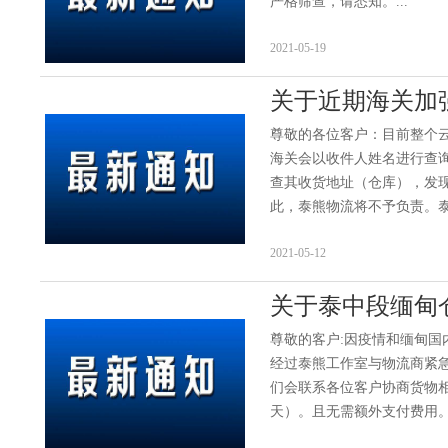
严格筛查，请悉知。...
2021-05-19
关于近期海关加
尊敬的各位客户：目前整个云
海关会以收件人姓名进行查
查其收货地址（仓库），发
此，泰熊物流将不予负责。泰熊
2021-05-12
关于泰中段缅甸
尊敬的客户:因疫情和缅甸
经过泰熊工作室与物流商紧
们会联系各位客户协商货物相
天）。且无需额外支付费用。