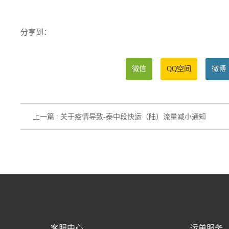
分享到：
微信
QQ空间
微博
上一篇 : 关于疫情导致-泰中段快运（陆）流量减小通知
客服中心
运单服务