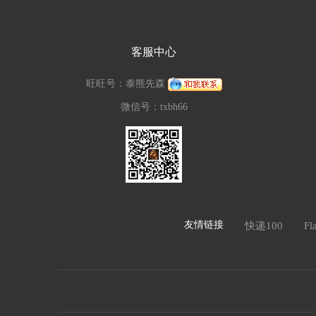
客服中心
旺旺号：泰熊先森
微信号：txbh66
友情链接
快递100
F