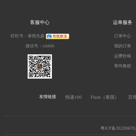
客服中心
运单服务
旺旺号：泰熊先森
订单中心
微信号：txbh66
我的订单
运费价格
寄件教程
友情链接
快递100
Flash（泰国）
百
粤ICP备202206070