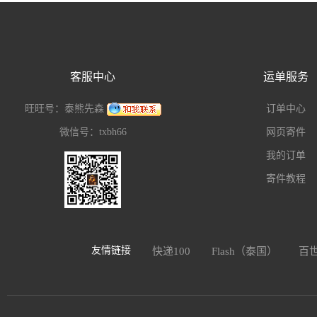
客服中心
运单服务
旺旺号：泰熊先森
订单中心
微信号：txbh66
网页寄件
我的订单
寄件教程
友情链接
快递100
Flash（泰国）
百