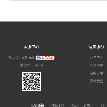
客服中心
运单服务
旺旺号：泰熊先森
订单中心
微信号：txbh66
网页寄件
我的订单
寄件教程
友情链接
快递100
Flash（泰国）
百