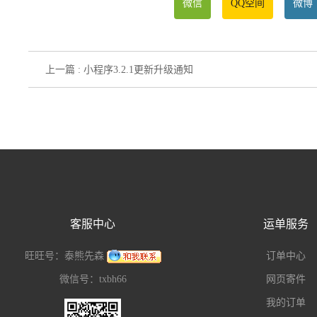
微信
QQ空间
微博
上一篇 : 小程序3.2.1更新升级通知
客服中心
运单服务
旺旺号：泰熊先森
订单中心
微信号：txbh66
网页寄件
我的订单