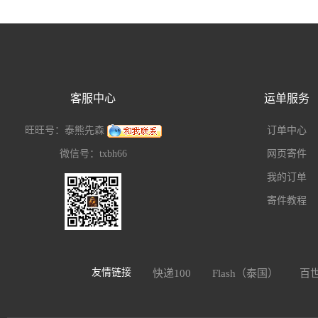
客服中心
运单服务
旺旺号：泰熊先森
订单中心
微信号：txbh66
网页寄件
我的订单
寄件教程
友情链接
快递100
Flash（泰国）
百