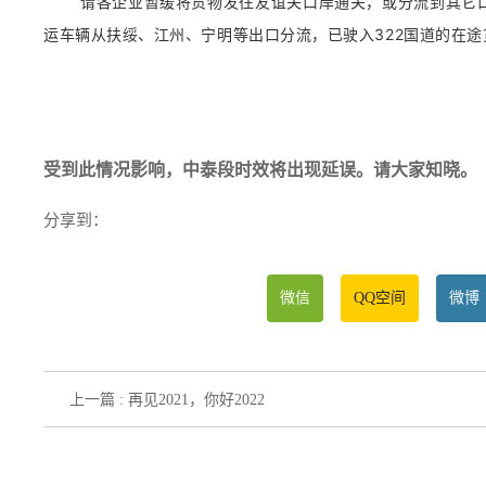
请各企业暂缓将货物发往友谊关口岸通关，或分流到其它
运车辆从扶绥、江州、宁明等出口分流，已驶入322国道的在
受到此情况影响，中泰段时效将出现延误。请大家知晓。
分享到：
微信
QQ空间
微博
上一篇 : 再见2021，你好2022