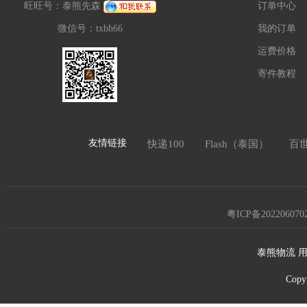
旺旺号：泰熊先森
订单中心
微信号：txbh66
我的订单
运费价格
寄件教程
友情链接
快递100
Flash（泰国）
百
粤ICP备202206070
泰熊物流 用
Copy