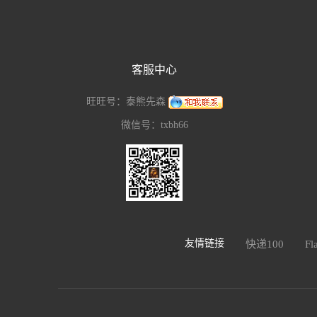
客服中心
旺旺号：泰熊先森
微信号：txbh66
友情链接
快递100
F