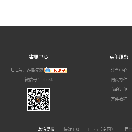
客服中心
运单服务
旺旺号：泰熊先森
订单中心
微信号：txbh66
网页寄件
我的订单
寄件教程
友情链接
快递100
Flash（泰国）
百