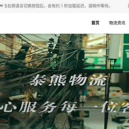
右侧语言切换按钮后，会有约 5 秒加载延迟，请稍作等待。
📢
国
首页
物流资讯