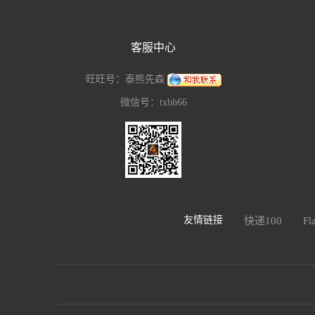
客服中心
旺旺号：泰熊先森
微信号：txbh66
友情链接
快递100
F